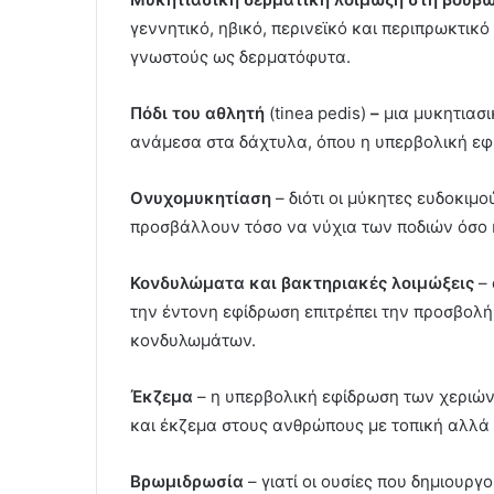
γεννητικό, ηβικό, περινεϊκό και περιπρωκτικ
γνωστούς ως δερματόφυτα.
Πόδι του αθλητή
(tinea pedis)
–
μια μυκητιασι
ανάμεσα στα δάχτυλα, όπου η υπερβολική εφ
Ονυχομυκητίαση
– διότι οι μύκητες ευδοκιμ
προσβάλλουν τόσο να νύχια των ποδιών όσο 
Κονδυλώματα και βακτηριακές λοιμώξεις
– 
την έντονη εφίδρωση επιτρέπει την προσβολ
κονδυλωμάτων.
Έκζεμα
– η υπερβολική εφίδρωση των χεριών
και έκζεμα στους ανθρώπους με τοπική αλλά 
Βρωμιδρωσία
– γιατί οι ουσίες που δημιουρ