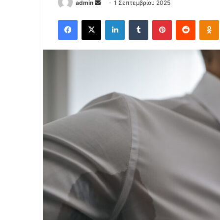
Send
admin
1 Σεπτεμβρίου 2025
an
Facebook
X
LinkedIn
Tumblr
Pinterest
Reddit
email