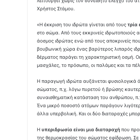
λειτουργεί χωρίς τον συνειδητό έλεγχο του α
Χρήστος Στάμου.
«Η έκκριση του ιδρώτα γίνεται από τους
τρία
στο σώμα. Από τους εκκρινείς ιδρωτοποιούς 
άοσμος ιδρώτας ενώ από τους αποκρινείς που 
βουβωνική χώρα ένας βαρύτερος λιπαρός ιδρ
δέρματος παράγει τη χαρακτηριστική οσμή. Οι
μασχάλες, το πρόσωπο, οι παλάμες και τα πέ
Η παραγωγή ιδρώτα αυξάνεται φυσιολογικά ό
σώματος, π.χ. λόγω πυρετού ή βρώσης καυτε
συναισθηματική κατάσταση του ανθρώπου, π.χ
Ένα μικρό ποσοστό ατόμων παράγουν λιγότερ
άλλα υπερβολική. Και οι δύο διαταραχές μπ
Η
υπεριδρωσία είναι μια διαταραχή
που προκ
της θερμοκρασίας του σώματος εφίδρωση. Σε