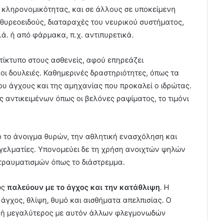
κληρονομικότητας, και σε άλλους σε υποκείμενη
θυρεοειδούς, διαταραχές του νευρικού συστήματος,
ά. ή από φάρμακα, π.χ. αντιπυρετικά.
τίκτυπο στους ασθενείς, αφού επηρεάζει
 οι δουλειές. Καθημερινές δραστηριότητες, όπως τα
ου άγχους και της αμηχανίας που προκαλεί ο ιδρώτας.
ς αντικειμένων όπως οι βελόνες ραψίματος, το τιμόνι
 το άνοιγμα θυρών, την αθλητική ενασχόληση και
γελματίες. Υπονομεύει δε τη χρήση ανοιχτών ψηλών
τραυματισμών όπως το διάστρεμμα.
ώς
παλεύουν με το άγχος και την κατάθλιψη
. Η
άγχος, θλίψη, θυμό και αισθήματα απελπισίας. Ο
ος ή μεγαλύτερος με αυτόν άλλων φλεγμονωδών