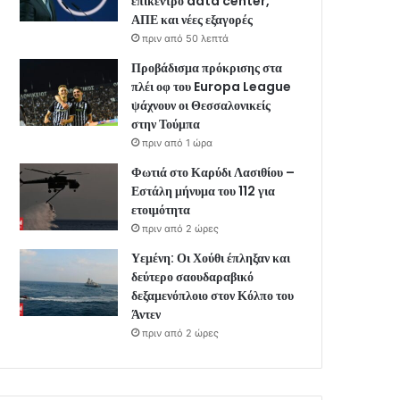
επίκεντρο data center,
ΑΠΕ και νέες εξαγορές
πριν από 50 λεπτά
Προβάδισμα πρόκρισης στα
πλέι οφ του Europa League
ψάχνουν οι Θεσσαλονικείς
στην Τούμπα
πριν από 1 ώρα
Φωτιά στο Καρύδι Λασιθίου –
Εστάλη μήνυμα του 112 για
ετοιμότητα
πριν από 2 ώρες
Υεμένη: Οι Χούθι έπληξαν και
δεύτερο σαουδαραβικό
δεξαμενόπλοιο στον Κόλπο του
Άντεν
πριν από 2 ώρες