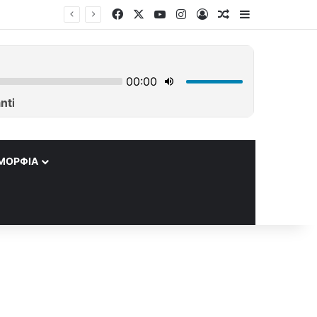
Facebook
X
YouTube
Instagram
Log In
Τυχαίο άρθρο
Sidebar
ΜΟΡΦΊΑ