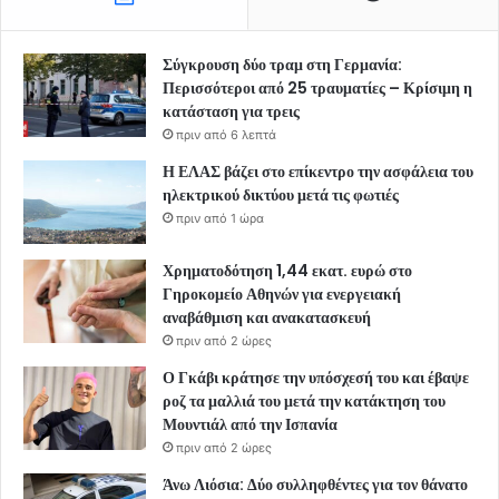
Σύγκρουση δύο τραμ στη Γερμανία:
Περισσότεροι από 25 τραυματίες – Κρίσιμη η
κατάσταση για τρεις
πριν από 6 λεπτά
Η ΕΛΑΣ βάζει στο επίκεντρο την ασφάλεια του
ηλεκτρικού δικτύου μετά τις φωτιές
πριν από 1 ώρα
Χρηματοδότηση 1,44 εκατ. ευρώ στο
Γηροκομείο Αθηνών για ενεργειακή
αναβάθμιση και ανακατασκευή
πριν από 2 ώρες
Ο Γκάβι κράτησε την υπόσχεσή του και έβαψε
ροζ τα μαλλιά του μετά την κατάκτηση του
Μουντιάλ από την Ισπανία
πριν από 2 ώρες
Άνω Λιόσια: Δύο συλληφθέντες για τον θάνατο