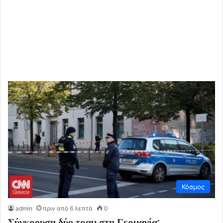
Κόσμος
admin
πριν από 6 λεπτά
0
Σύγκρουση δύο τραμ στη Γερμανία: