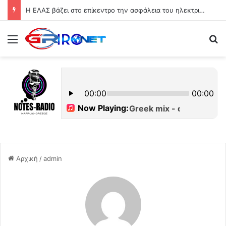
Η ΕΛΑΣ βάζει στο επίκεντρο την ασφάλεια του ηλεκτρικού δικτύου μετά τις φωτιές
Μενού
Ψ
Αρχική
/
admin