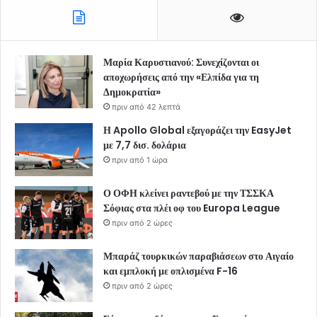
Μαρία Καρυστιανού: Συνεχίζονται οι
αποχωρήσεις από την «Ελπίδα για τη
Δημοκρατία»
πριν από 42 λεπτά
Η Apollo Global εξαγοράζει την EasyJet
με 7,7 δισ. δολάρια
πριν από 1 ώρα
Ο ΟΦΗ κλείνει ραντεβού με την ΤΣΣΚΑ
Σόφιας στα πλέι οφ του Europa League
πριν από 2 ώρες
Μπαράζ τουρκικών παραβιάσεων στο Αιγαίο
και εμπλοκή με οπλισμένα F-16
πριν από 2 ώρες