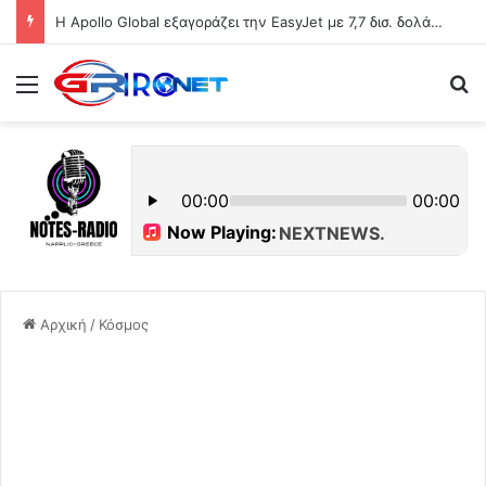
Η Apollo Global εξαγοράζει την EasyJet με 7,7 δισ. δολάρια
Μενού
Ψ
Αρχική
/
Κόσμος