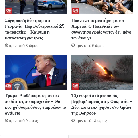
Σύγκρουση δύο τραμ στη
Πυκνώνει το μυστήριο με τον
Γερμανία: Περισσότεροι από 25
Χαμενεΐ: Ο Πεζεσκιάν τον
τραυματίες – Κρίσιμη η
συνάντησε χωρίς να τον δει, μόνο
κατάσταση για τρεις
τον άκουγε
πριν από 3 ώρες
πριν από 6 ώρες
Τραμπ: Διαθέτουμε τεράστιες
Έξι νεκροί από ρωσικούς
ποσότητες πυρομαχικών – Θα
βομβαρδισμούς στην Ουκρανία –
κυνηγήσουμε όσους διαρρέουν το
Δύο πλοία επλήγησαν στο λιμάνι
αντίθετο
της Οδησσού
πριν από 9 ώρες
πριν από 13 ώρες