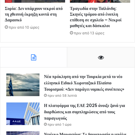
Συρία: Δεν υπάρχουν νεκροί από
Τραγωδία στην Ταϊλάνδη:
τη χθεσινή έκρηξη κοντά στη
Σκηνές τρόμου από ένοπλη
Δαμασκό
επίθεση σε σχολείο – Νεκροί
μαθητές και δάσκαλοι
πριν από 10 ώρες
πριν από 13 ώρες
Νέα πρόκληση από την Τουρκία μετά το νέο
ελληνικό Ειδικό Χωροταξικό Πλαίσιο
Τουρισμού: «Δεν παράγει νομικές συνέπειες»
πριν από 58 λεπτά
Η πλατφόρμα της ΕΑΕ 2025 άνοιξε ξανά για
διορθώσεις και συμπληρώσεις από τους
παραγωγούς
πριν από 1 ώρα
Ντιέγκο Μαραντόνα: Σε δημοπρασία η μπάλα