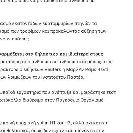
ώστε να μπορεί να μεταδοθεί από άνθρωπο σε
γιασμό εκατοντάδων εκατομμυρίων πτηνών τα
ιασμό των τροφίμων και προκαλώντας αύξηση των
ένουν σπάνιες.
σαρμόζεται στα θηλαστικά και ιδιαίτερα στους
τη μετάδοση από άνθρωπο σε άνθρωπο και μήπως ο ιός
πρακτορείο ειδήσεων Reuters η Μαρί-Αν Ραμέ Βελτί,
κών λοιμώξεων του Ινστιτούτου Παστέρ.
ωπαϊκά εργαστήρια που ανέπτυξε και μοιράστηκε τεστ
ρωτόκολλα διαθέσιμα στον Παγκόσμιο Οργανισμό
κοινή εποχιακή γρίπη H1 και Η3, αλλά όχι και στη
αι θηλαστικά, όπως δεν είχαν και απέναντι στην