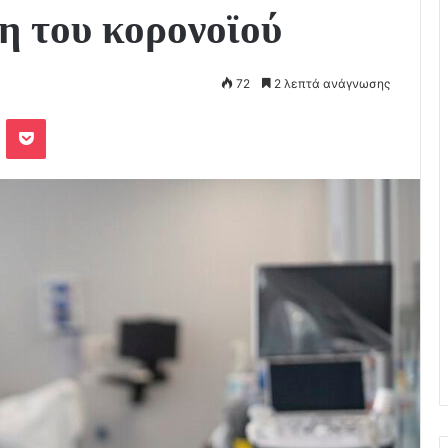
η του κορονοϊού
72
2 λεπτά ανάγνωσης
Odnoklassniki
Pocket