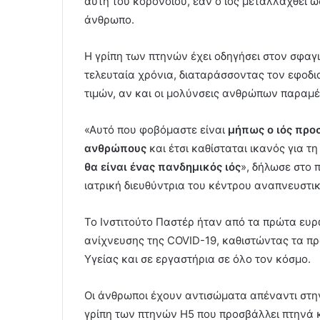
αυτή του κορονοϊού, εάν ο ιός μεταλλαχθεί 
άνθρωπο.
Η γρίπη των πτηνών έχει οδηγήσει στον σφα
τελευταία χρόνια, διαταράσσοντας τον εφοδ
τιμών, αν και οι μολύνσεις ανθρώπων παραμ
«Αυτό που φοβόμαστε είναι
μήπως ο ιός προ
ανθρώπους
και έτσι καθίσταται ικανός για 
θα είναι ένας πανδημικός ιός
», δήλωσε στο 
ιατρική διευθύντρια του κέντρου αναπνευστι
Το Ινστιτούτο Παστέρ ήταν από τα πρώτα ευρ
ανίχνευσης της COVID-19, καθιστώντας τα π
Υγείας και σε εργαστήρια σε όλο τον κόσμο.
Οι άνθρωποι έχουν αντισώματα απέναντι στην 
γρίπη των πτηνών H5 που προσβάλλει πτηνά κ