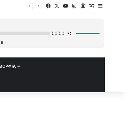
Facebook
X
YouTube
Instagram
Log In
Τυχαίο άρθρο
Sidebar
ΜΟΡΦΊΑ