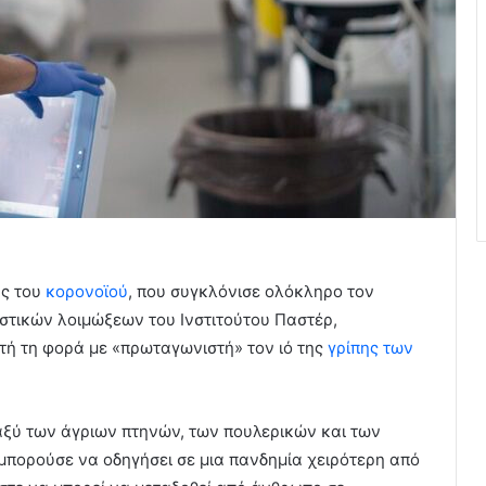
ας του
κορονοϊού
, που συγκλόνισε ολόκληρο τον
στικών λοιμώξεων του Ινστιτούτου Παστέρ,
τή τη φορά με «πρωταγωνιστή» τον ιό της
γρίπης των
αξύ των άγριων πτηνών, των πουλερικών και των
α μπορούσε να οδηγήσει σε μια πανδημία χειρότερη από