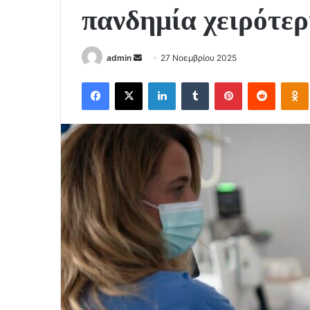
πανδημία χειρότερ
Send
admin
27 Νοεμβρίου 2025
an
Facebook
X
LinkedIn
Tumblr
Pinterest
Reddit
email