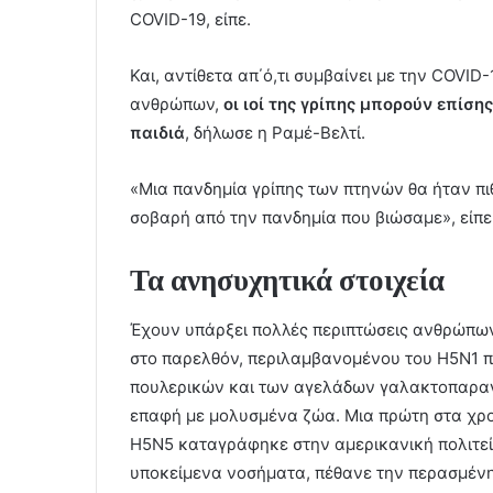
COVID-19, είπε.
Και, αντίθετα απ΄ό,τι συμβαίνει με την COVID
ανθρώπων,
οι ιοί της γρίπης μπορούν επίσ
παιδιά
, δήλωσε η Ραμέ-Βελτί.
«Μια πανδημία γρίπης των πτηνών θα ήταν π
σοβαρή από την πανδημία που βιώσαμε», είπε 
Τα ανησυχητικά στοιχεία
Έχουν υπάρξει πολλές περιπτώσεις ανθρώπων
στο παρελθόν, περιλαμβανομένου του H5N1 π
πουλερικών και των αγελάδων γαλακτοπαραγ
επαφή με μολυσμένα ζώα. Μια πρώτη στα χρ
H5N5 καταγράφηκε στην αμερικανική πολιτεί
υποκείμενα νοσήματα, πέθανε την περασμέν