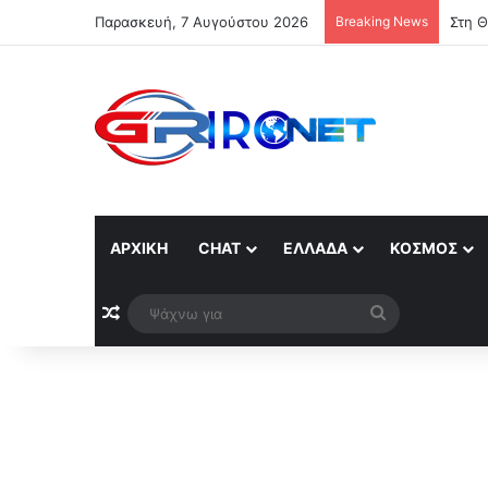
Παρασκευή, 7 Αυγούστου 2026
Breaking News
Στη Θ
ΑΡΧΙΚΉ
CHAT
ΕΛΛΆΔΑ
ΚΌΣΜΟΣ
Τυχαίο άρθρο
Ψάχνω
για