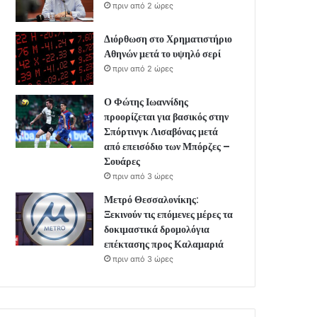
πριν από 2 ώρες
Διόρθωση στο Χρηματιστήριο
Αθηνών μετά το υψηλό σερί
πριν από 2 ώρες
Ο Φώτης Ιωαννίδης
προορίζεται για βασικός στην
Σπόρτινγκ Λισαβόνας μετά
από επεισόδιο των Μπόρζες –
Σουάρες
πριν από 3 ώρες
Μετρό Θεσσαλονίκης:
Ξεκινούν τις επόμενες μέρες τα
δοκιμαστικά δρομολόγια
επέκτασης προς Καλαμαριά
πριν από 3 ώρες