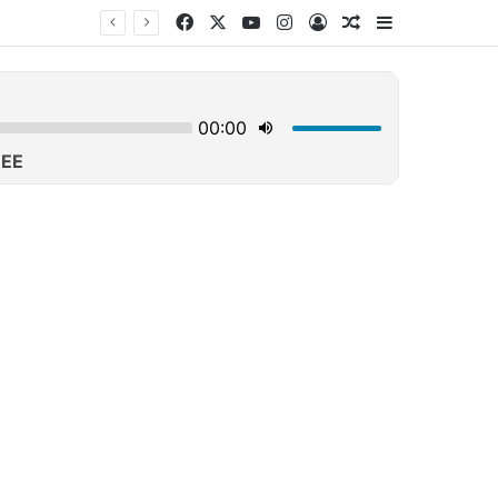
Facebook
X
YouTube
Instagram
Log In
Τυχαίο άρθρο
Sidebar
00 ευρώ