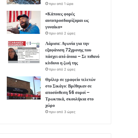
πριν από 1 ώρα
«Κάποιες φορές
αυτοπροσδιορίζομαι ως
γυναίκα»
πριν από 2 ώρες
Λάρισα: Αγωνία για την
εξαφάνιση 72χρονης που
πάσχει από άνοια – Σε πιθανό
κίνδυνο η ζωή της
πριν από 2 ώρες
Θρίλερ σε γραφείο τελετών
στο Σικάγο: Βρέθηκαν σε
αποσύνθεση 56 σοροί –
Τρωκτικά, σκουλήκια στο
χώρο
πριν από 3 ώρες