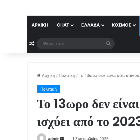
ΑΡΧΙΚΉ
CHAT
ΕΛΛΆΔΑ
ΚΌΣΜΟΣ
Τυχαίο άρθρο
Ψάχνω
για
Αρχική
/
Πολιτική
/
Το 13ωρο δεν είναι κάτι καινού
Πολιτική
Το 13ωρο δεν είναι
ισχύει από το 202
Send
admin
1 Σεπτεμβρίου 2025