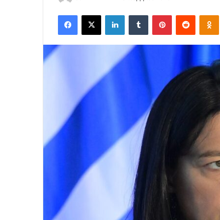
an
Facebook
X
LinkedIn
Tumblr
Pinterest
Reddit
email