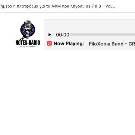
σήμερα η πλατφόρμα για τα ΑΦΜ που λήγουν σε 7 ή 8 – Voucher έως 6