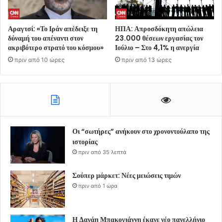
Αραγτσί: «Το Ιράν απέδειξε τη
ΗΠΑ: Απροσδόκητη απώλεια
δύναμή του απέναντι στον
23.000 θέσεων εργασίας τον
ακριβότερο στρατό του κόσμου»
Ιούλιο – Στο 4,1% η ανεργία
πριν από 10 ώρες
πριν από 13 ώρες
Οι “σωτήρες” ανήκουν στο χρονοντούλαπο της
ιστορίας
πριν από 35 λεπτά
Σούπερ μάρκετ: Νέες μειώσεις τιμών
πριν από 1 ώρα
Η Δανάη Μπακογιάννη έκανε νέο πανελλήνιο