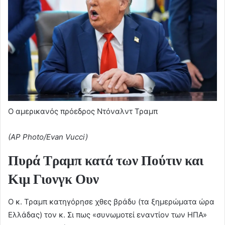
Ο αμερικανός πρόεδρος Ντόναλντ Τραμπ
(AP Photo/Evan Vucci)
Πυρά Τραμπ κατά των Πούτιν και
Κιμ Γιονγκ Ουν
Ο κ. Τραμπ κατηγόρησε χθες βράδυ (τα ξημερώματα ώρα
Ελλάδας) τον κ. Σι πως «συνωμοτεί εναντίον των ΗΠΑ»