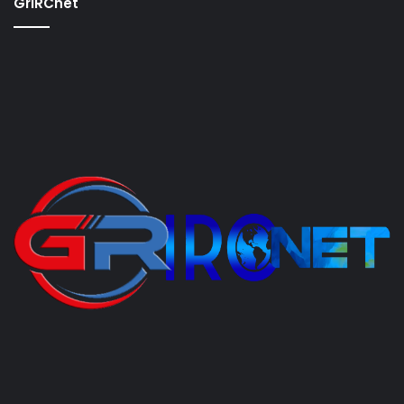
GrIRCnet