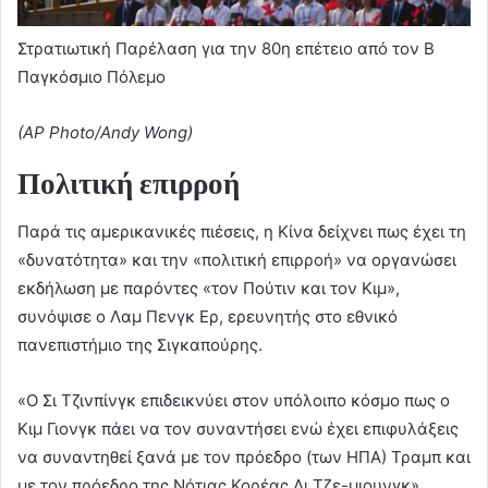
Στρατιωτική Παρέλαση για την 80η επέτειο από τον Β
Παγκόσμιο Πόλεμο
(AP Photo/Andy Wong)
Πολιτική επιρροή
Παρά τις αμερικανικές πιέσεις, η Κίνα δείχνει πως έχει τη
«δυνατότητα» και την «πολιτική επιρροή» να οργανώσει
εκδήλωση με παρόντες «τον Πούτιν και τον Κιμ»,
συνόψισε ο Λαμ Πενγκ Ερ, ερευνητής στο εθνικό
πανεπιστήμιο της Σιγκαπούρης.
«Ο Σι Τζινπίνγκ επιδεικνύει στον υπόλοιπο κόσμο πως ο
Κιμ Γιονγκ πάει να τον συναντήσει ενώ έχει επιφυλάξεις
να συναντηθεί ξανά με τον πρόεδρο (των ΗΠΑ) Τραμπ και
με τον πρόεδρο της Νότιας Κορέας Λι Τζε-μιουνγκ»,