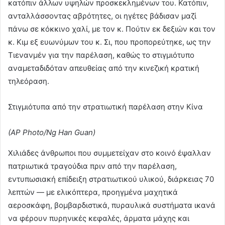
κατόπιν άλλων υψηλών προσκεκλημένων του. Κατόπιν,
ανταλλάσσοντας αβρότητες, οι ηγέτες βάδισαν μαζί
πάνω σε κόκκινο χαλί, με τον κ. Πούτιν εκ δεξιών και τον
κ. Κιμ εξ ευωνύμων του κ. Σι, που προπορεύτηκε, ως την
Τιενανμέν για την παρέλαση, καθώς το στιγμιότυπο
αναμεταδιδόταν απευθείας από την κινεζική κρατική
τηλεόραση.
Στιγμιότυπα από την στρατιωτική παρέλαση στην Κίνα
(AP Photo/Ng Han Guan)
Χιλιάδες άνθρωποι που συμμετείχαν στο κοινό έψαλλαν
πατριωτικά τραγούδια πριν από την παρέλαση,
εντυπωσιακή επίδειξη στρατιωτικού υλικού, διάρκειας 70
λεπτών — με ελικόπτερα, προηγμένα μαχητικά
αεροσκάφη, βομβαρδιστικά, πυραυλικά συστήματα ικανά
να φέρουν πυρηνικές κεφαλές, άρματα μάχης και