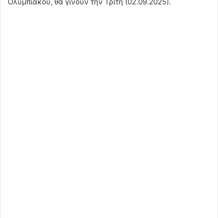
Ολυμπιακού, θα γίνουν την Τρίτη (02.09.2025).