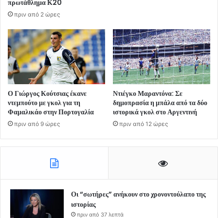
πρωτάθλημα Κ20
πριν από 2 ώρες
Ο Γιώργος Κούτσιας έκανε
Ντιέγκο Μαραντόνα: Σε
ντεμπούτο με γκολ για τη
δημοπρασία η μπάλα από τα δύο
Φαμαλικάο στην Πορτογαλία
ιστορικά γκολ στο Αργεντινή
πριν από 9 ώρες
πριν από 12 ώρες
Οι “σωτήρες” ανήκουν στο χρονοντούλαπο της
ιστορίας
πριν από 37 λεπτά