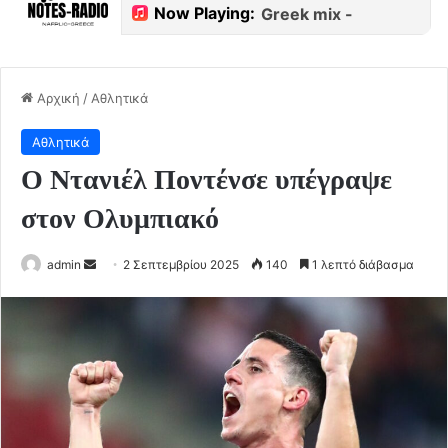
Αρχική
/
Αθλητικά
Αθλητικά
Ο Ντανιέλ Ποντένσε υπέγραψε
στον Ολυμπιακό
Send
admin
2 Σεπτεμβρίου 2025
140
1 λεπτό διάβασμα
an
email