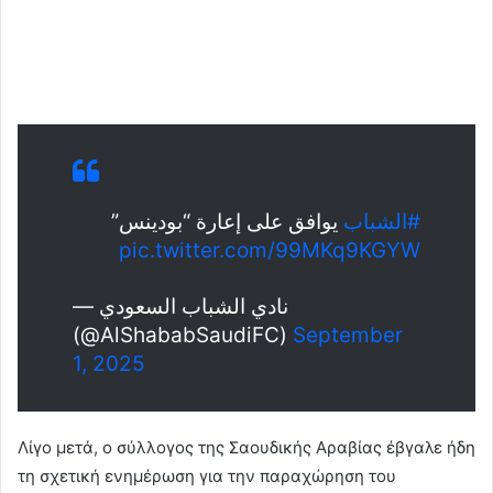
#الشباب
يوافق على إعارة “بودينس”
pic.twitter.com/99MKq9KGYW
— نادي الشباب السعودي
(@AlShababSaudiFC)
September
1, 2025
Λίγο μετά, ο σύλλογος της Σαουδικής Αραβίας έβγαλε ήδη
τη σχετική ενημέρωση για την παραχώρηση του