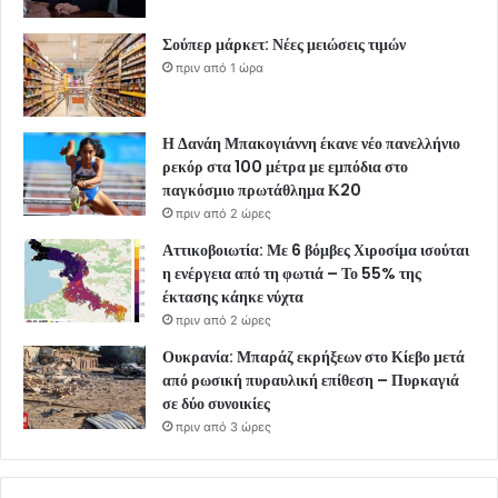
Σούπερ μάρκετ: Νέες μειώσεις τιμών
πριν από 1 ώρα
Η Δανάη Μπακογιάννη έκανε νέο πανελλήνιο
ρεκόρ στα 100 μέτρα με εμπόδια στο
παγκόσμιο πρωτάθλημα Κ20
πριν από 2 ώρες
Αττικοβοιωτία: Με 6 βόμβες Χιροσίμα ισούται
η ενέργεια από τη φωτιά – Το 55% της
έκτασης κάηκε νύχτα
πριν από 2 ώρες
Ουκρανία: Μπαράζ εκρήξεων στο Κίεβο μετά
από ρωσική πυραυλική επίθεση – Πυρκαγιά
σε δύο συνοικίες
πριν από 3 ώρες