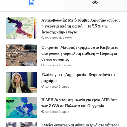
Αττικοβοιωτία: Με 6 βόμβες Χιροσίμα ισούται
η ενέργεια από τη φωτιά – Το 55% της
έκτασης κάηκε νύχτα
πριν από 16 λεπτά
Ουκρανία: Μπαράζ εκρήξεων στο Κίεβο μετά
από ρωσική πυραυλική επίθεση – Πυρκαγιά
σε δύο συνοικίες
πριν από 46 λεπτά
Ελπίδα για τη Δημοκρατία: Βγήκαν ξανά τα
μαχαίρια
πριν από 2 ώρες
Η ΔΕΗ έκλεισε συμφωνία για έργα ΑΠΕ άνω
των 2 GW σε Πολωνία και Ουγγαρία
πριν από 3 ώρες
«Μείνε δυνατός και σύντομα ξανά στο γήπεδο»