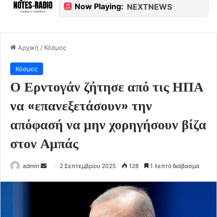
Αρχική
/
Κόσμος
Κόσμος
Ο Ερντογάν ζήτησε από τις ΗΠΑ
να «επανεξετάσουν» την
απόφασή να μην χορηγήσουν βίζα
στον Αμπάς
Send
admin
2 Σεπτεμβρίου 2025
128
1 λεπτό διάβασμα
an
email