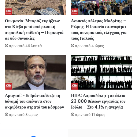
Ουκρανία: Μπαράζ εκρήξεων
Ανοικτός πόλεμος Μαδρίτης –
στο Κίεβο μετά από ρωσική
Ρώμης: Η Ισπανία επαναφέρει
πυραυλική επίθεση – Πυρκαγιά
τους συνοριακούς ελέγχους για
σε δύο συνοικίες
τους Ιταλούς
πριν από 46 λεπτά
πριν από 4 ώρες
Αραγτσί: «Το Ιράν απέδειξε τη
ΗΠΑ: Απροσδόκητη απώλεια
δύναμή του απέναντι στον
23.000 θέσεων εργασίας τον
ακριβότερο στρατό του κόσμου»
Ιούλιο – Στο 4,1% η ανεργία
πριν από 8 ώρες
πριν από 11 ώρες