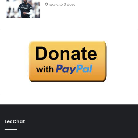
πριν από 3 ώρες
LesChat