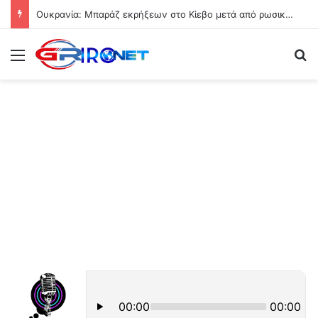
Ουκρανία: Μπαράζ εκρήξεων στο Κίεβο μετά από ρωσική πυραυλική επίθεση – Πυρκαγιά σε δύο συνοικίες
Μενού
Ψ