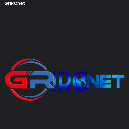
GrIRCnet