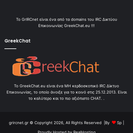
Το GrIRCnet είναι ένα από τα domains του IRC Δικτύου
Επικοινωνίας GreekChat.eu !!!
GreekChat
Το GreekChat.eu είναι ένα ΜΗ κερδοσκοπικό IRC Δίκτυο
Επικοινωνίας, το οποίο άνοιξε για το κοινό στις 25.12.2013. Είναι
το καλύτερο και το πιο αξιόπιστο CHAT. .
grircnet.gr © Copyright 2026, All Rights Reserved |By
Sp
|
Proudly Hosted by
RealHosting