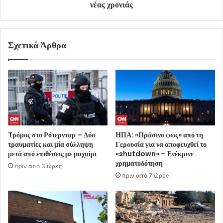
νέας χρονιάς
Σχετικά Άρθρα
Tρόμος στο Ρότερνταμ – Δύο
ΗΠΑ: «Πράσινο φως» από τη
τραυματίες και μία σύλληψη
Γερουσία για να αποφευχθεί το
μετά από επιθέσεις με μαχαίρι
«shutdown» – Ενέκρινε
χρηματοδότηση
πριν από 3 ώρες
πριν από 7 ώρες