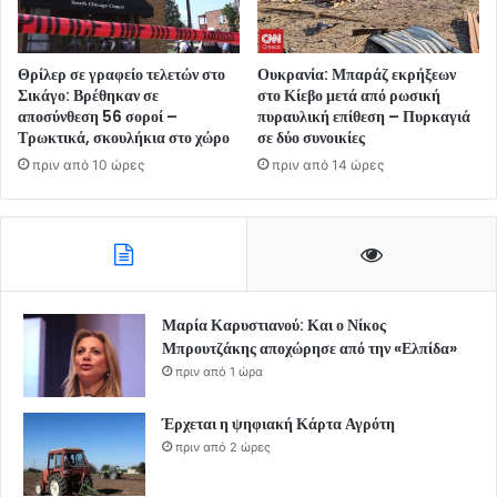
Θρίλερ σε γραφείο τελετών στο
Ουκρανία: Μπαράζ εκρήξεων
Σικάγο: Βρέθηκαν σε
στο Κίεβο μετά από ρωσική
αποσύνθεση 56 σοροί –
πυραυλική επίθεση – Πυρκαγιά
Τρωκτικά, σκουλήκια στο χώρο
σε δύο συνοικίες
πριν από 10 ώρες
πριν από 14 ώρες
Μαρία Καρυστιανού: Και ο Νίκος
Μπρουτζάκης αποχώρησε από την «Ελπίδα»
πριν από 1 ώρα
Έρχεται η ψηφιακή Κάρτα Αγρότη
πριν από 2 ώρες