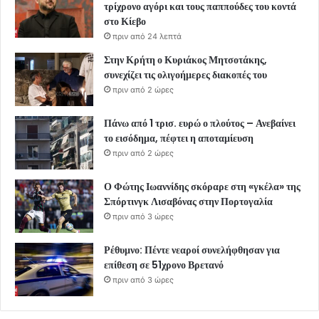
τρίχρονο αγόρι και τους παππούδες του κοντά
στο Κίεβο
πριν από 24 λεπτά
Στην Κρήτη ο Κυριάκος Μητσοτάκης,
συνεχίζει τις ολιγοήμερες διακοπές του
πριν από 2 ώρες
Πάνω από 1 τρισ. ευρώ ο πλούτος – Ανεβαίνει
το εισόδημα, πέφτει η αποταμίευση
πριν από 2 ώρες
Ο Φώτης Ιωαννίδης σκόραρε στη «γκέλα» της
Σπόρτινγκ Λισαβόνας στην Πορτογαλία
πριν από 3 ώρες
Ρέθυμνο: Πέντε νεαροί συνελήφθησαν για
επίθεση σε 51χρονο Βρετανό
πριν από 3 ώρες