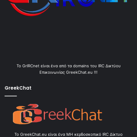
Το GrIRCnet είναι ένα από τα domains του IRC Δικτύου
Επικοινωνίας GreekChat.eu !!!
GreekChat
Το GreekChat.eu είναι ένα ΜΗ κερδοσκοπικό IRC Δίκτυο