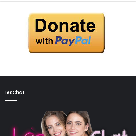
LesChat