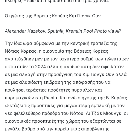
πλευρές – εδώ και περισσότερα από τρία χρόνια.
Ο ηγέτης της Βόρειας Κορέας Κιμ Γιονγκ Ουν
Alexander Kazakov, Sputnik, Kremlin Pool Photo via AP
Την ίδια ώρα σύμφωνα με την κεντρική τράπεζα της
Νότιας Κορέας, η οικονομία της Βόρειας Κορέας
αναπτύχθηκε μεν με τον ταχύτερο ρυθμό των τελευταίων
οκτώ ετών το 2024 αλλά η άνοδος αυτή δεν οφειλόταν
σε μια αλλαγή στην προσέγγιση του Κιμ Γιονγκ Ουν αλλά
σε μια αλυσιδωτή επίδραση της απόφασής του να
πουλήσει τεράστιες ποσότητες πυραύλων και
πυρομαχικών στη Ρωσία. Και ενώ ο ηγέτης της Β. Κορέας
εξετάζει τις προοπτικές για μεγαλύτερη εμπλοκή με τον
νέο φιλελεύθερο πρόεδρο του Νότου, Λι Τζάε Μιουνγκ, οι
οικονομικές προοπτικές της χώρας του εξαρτώνται σε
μεγάλο βαθμό από την πορεία μιας απρόβλεπτης