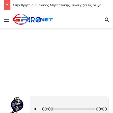
Στην Κρήτη ο Κυριάκος Μητσοτάκης, συνεχίζει τις ολιγοήμερες διακοπές του
Μενού
Ψ