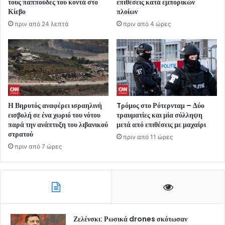
τους παππούδες του κοντά στο
επιθέσεις κατά εμπορικών
Κίεβο
πλοίων
πριν από 24 λεπτά
πριν από 4 ώρες
Η Βηρυτός αναφέρει ισραηλινή
Tρόμος στο Ρότερνταμ – Δύο
εισβολή σε ένα χωριό του νότου
τραυματίες και μία σύλληψη
παρά την ανάπτυξη του λιβανικού
μετά από επιθέσεις με μαχαίρι
στρατού
πριν από 11 ώρες
πριν από 7 ώρες
Ζελένσκι: Ρωσικά drones σκότωσαν