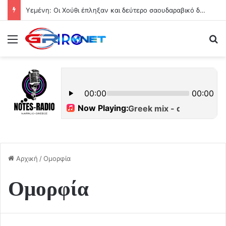
Υεμένη: Οι Χούθι έπληξαν και δεύτερο σαουδαραβικό δεξαμενόπλοιο στον Κόλπο του Άντεν
Μενού
Ψ
Αρχική
/
Ομορφία
Ομορφία