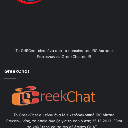
Το GrIRCnet είναι ένα από τα domains του IRC Δικτύου
Επικοινωνίας GreekChat.eu !!!
GreekChat
Το GreekChat.eu είναι ένα ΜΗ κερδοσκοπικό IRC Δίκτυο
Επικοινωνίας, το οποίο άνοιξε για το κοινό στις 25.12.2013. Είναι
το καλύτερο και το πιο αξιόπιστο CHAT. .