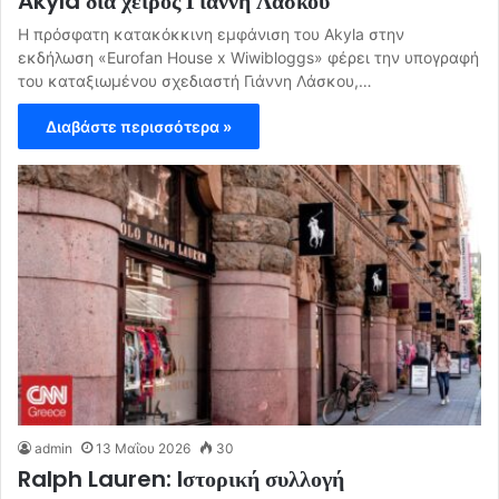
Akyla διά χειρός Γιάννη Λάσκου
Η πρόσφατη κατακόκκινη εμφάνιση του Akyla στην
εκδήλωση «Eurofan House x Wiwibloggs» φέρει την υπογραφή
του καταξιωμένου σχεδιαστή Γιάννη Λάσκου,…
Διαβάστε περισσότερα »
admin
13 Μαΐου 2026
30
Ralph Lauren: Iστορική συλλογή