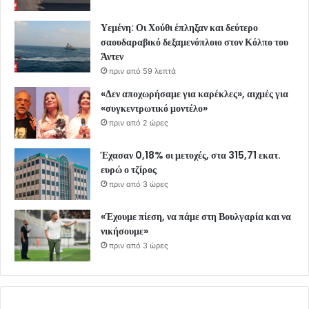
Υεμένη: Οι Χούθι έπληξαν και δεύτερο
σαουδαραβικό δεξαμενόπλοιο στον Κόλπο του
Άντεν
πριν από 59 λεπτά
«Δεν αποχωρήσαμε για καρέκλες», αιχμές για
«συγκεντρωτικό μοντέλο»
πριν από 2 ώρες
Έχασαν 0,18% οι μετοχές, στα 315,71 εκατ.
ευρώ ο τζίρος
πριν από 3 ώρες
«Έχουμε πίεση, να πάμε στη Βουλγαρία και να
νικήσουμε»
πριν από 3 ώρες