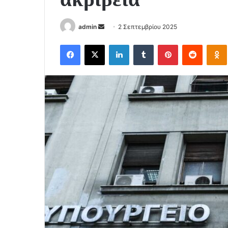
Send
admin
2 Σεπτεμβρίου 2025
an
Facebook
X
LinkedIn
Tumblr
Pinterest
Reddit
email