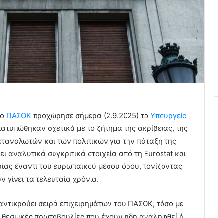
το
ΠΑΣΟΚ
προχώρησε σήμερα (2.9.2025) το
Υπουργείο
ιατυπώθηκαν σχετικά με το ζήτημα της ακρίβειας, της
αταναλωτών και των πολιτικών για την πάταξη της
ι αναλυτικά συγκριτικά στοιχεία από τη Eurostat και
ιρίας έναντι του ευρωπαϊκού μέσου όρου, τονίζοντας
γίνει τα τελευταία χρόνια.
αντικρούει σειρά επιχειρημάτων του ΠΑΣΟΚ, τόσο με
 θεσμικές πρωτοβουλίες που έχουν ήδη αναληφθεί ή