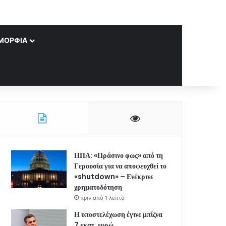
ΜΟΡΦΊΑ
ΗΠΑ: «Πράσινο φως» από τη
Γερουσία για να αποφευχθεί το
«shutdown» – Ενέκρινε
χρηματοδότηση
πριν από 1 λεπτό
Η υποστελέχωση έγινε μπίζνα
7 εκατ. ευρώ