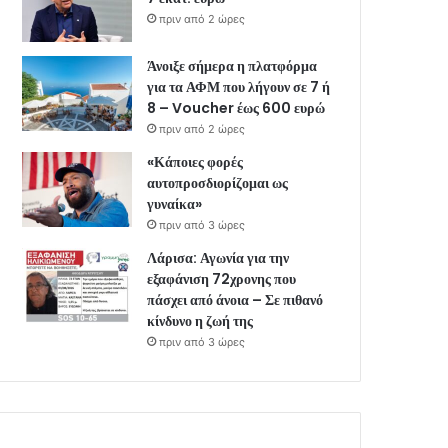
πριν από 2 ώρες
Άνοιξε σήμερα η πλατφόρμα
για τα ΑΦΜ που λήγουν σε 7 ή
8 – Voucher έως 600 ευρώ
πριν από 2 ώρες
«Κάποιες φορές
αυτοπροσδιορίζομαι ως
γυναίκα»
πριν από 3 ώρες
Λάρισα: Αγωνία για την
εξαφάνιση 72χρονης που
πάσχει από άνοια – Σε πιθανό
κίνδυνο η ζωή της
πριν από 3 ώρες