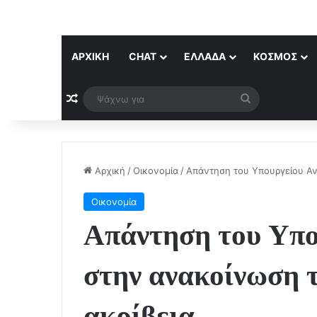
ΑΡΧΙΚΉ
CHAT
ΕΛΛΆΔΑ
ΚΌΣΜΟΣ
Τυχαίο άρθρο
Ψάχνω
για
Αρχική
/
Οικονομία
/
Απάντηση του Υπουργείου Αν
Οικονομία
Απάντηση του Υπο
στην ανακοίνωση 
ακρίβεια