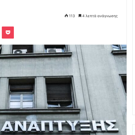
113
4 λεπτά ανάγνωσης
Odnoklassniki
Pocket