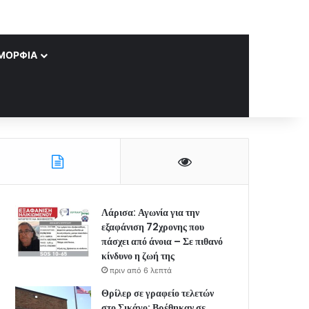
ΜΟΡΦΊΑ
Λάρισα: Αγωνία για την
εξαφάνιση 72χρονης που
πάσχει από άνοια – Σε πιθανό
κίνδυνο η ζωή της
πριν από 6 λεπτά
Θρίλερ σε γραφείο τελετών
στο Σικάγο: Βρέθηκαν σε