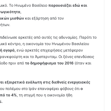
μικό. Το Ηνωμένο Βασίλειο
παρουσιάζει εδώ και
γωγικότητα
,
τικών μισθών
και εξάρτηση από τον
νήτων.
επιδείνωσε αρκετές από αυτές τις αδυναμίες. Παρότι το
ικό κέντρο, η οικονομία του Ηνωμένου Βασιλείου
ή αγορά,
ενώ αρκετές επιχειρήσεις μετέφεραν
Φρανκφούρτη και το Άμστερνταμ. Οι ξένες επενδύσεις
ίοδο πριν από
το δημοψήφισμα του 2016
(όταν και
.
ι εξαιρετικά ευάλωτη στις διεθνείς ενεργειακές
του πολέμου στο Ιράν επαναφέρει φόβους ότι
ο
από το 4%
, τη στιγμή που η οικονομία ήδη
%
.