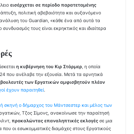
ίλειο
εισέρχεται σε περίοδο παρατεταμένης
πτυξη, πολιτική αβεβαιότητα και αυξανόμενο
 ανάλυση του Guardian, «κάθε ένα από αυτά τα
 συνδυασμός τους είναι εκρηκτικός και ιδιαίτερα
ορές
ίσκεται
η κυβέρνηση του Κιρ Στάρμερ
, η οποία
024 που ανέλαβε την εξουσία. Μετά τα αρνητικά
 βουλευτές των Εργατικών αμφισβητούν πλέον
οί έχουν παραιτηθεί
.
ική σκηνή ο δήμαρχος του Μάντσεστερ και μέλος των
ργατικών, Τζος Σίμονς, ανακοίνωσε την παραίτησή
φιλντ,
προκαλώντας επαναληπτικές εκλογές
σε μια
α που οι εσωκομματικές διαμάχες στους Εργατικούς