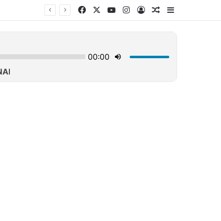
Facebook
X
YouTube
Instagram
Log In
Τυχαίο άρθρο
Sidebar
Θρίλερ σε γραφείο τελετών στο Σικάγο: Βρέθηκαν σε αποσύνθεση 56 σοροί – Τρωκτικά, σκουλήκια στο χώρο