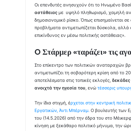
Οι επενδυτές ανησυχούν ότι το Ηνωμένο Βασ
αστάθειας
με υψηλό πληθωρισμό, χαμηλή ανά
δημοσιονομικό ρίσκο. Όπως επισημαίνεται σε
προβλήματα αντιμετωπίζεται δύσκολα, αλλά ο
επικίνδυνος εν μέσω πολιτικής αστάθειας».
O Στάρμερ «ταράζει» τις αγ
Στο επίκεντρο των πολιτικών αναταραχών βρ
αντιμετωπίζει τη σοβαρότερη κρίση από το 2
αποτελέσματα στις τοπικές εκλογές,
δεκάδες
ανοιχτά την ηγεσία του
, ενώ
τέσσερις υπουργ
Την ίδια στιγμή, έ
ρχεται στην κεντρική πολιτ
Εργατικών, Άντι Μπέρναμ.
Ο βουλευτής των Ε
του (14.5.2026) από την έδρα του στο Μέικερ
κίνηση με ξεκάθαρο πολιτικό μήνυμα, την ώρ