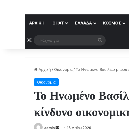
ΑΡΧΙΚΉ
CHAT
ΕΛΛΆΔΑ
ΚΌΣΜΟΣ
Τυχαίο άρθρο
Ψάχνω
για
Αρχική
/
Οικονομία
/
Το Ηνωμένο Βασίλειο μπροστ
Οικονομία
Το Ηνωμένο Βασίλ
κίνδυνο οικονομικ
Send
admin
16 Μαΐου 2026