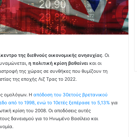
ίκεντρο της διεθνούς οικονομικής ανησυχίας
. Οι
δυναμώνεται,
η πολιτική κρίση βαθαίνει
και οι
πιστροφή της χώρας σε συνθήκες που θυμίζουν τη
ιστίας της εποχής Λιζ Τρας το 2022.
ές ομολόγων. Η
απόδοση του 30ετούς βρετανικού
εδο από το 1998, ενώ το 10ετές ξεπέρασε το 5,13%
για
ική κρίση του 2008. Οι αποδόσεις αυτές
ους δανεισμού για το Ηνωμένο Βασίλειο και
νομία.