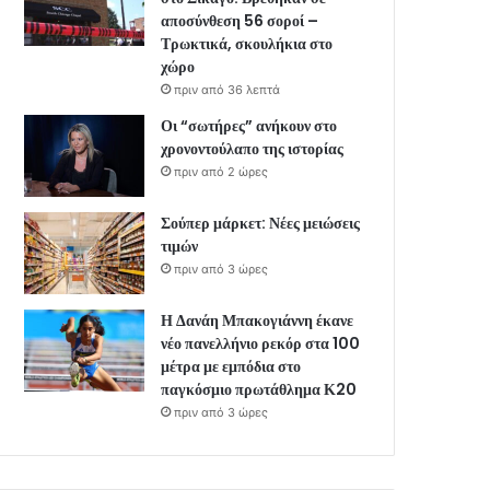
αποσύνθεση 56 σοροί –
Τρωκτικά, σκουλήκια στο
χώρο
πριν από 36 λεπτά
Οι “σωτήρες” ανήκουν στο
χρονοντούλαπο της ιστορίας
πριν από 2 ώρες
Σούπερ μάρκετ: Νέες μειώσεις
τιμών
πριν από 3 ώρες
Η Δανάη Μπακογιάννη έκανε
νέο πανελλήνιο ρεκόρ στα 100
μέτρα με εμπόδια στο
παγκόσμιο πρωτάθλημα Κ20
πριν από 3 ώρες