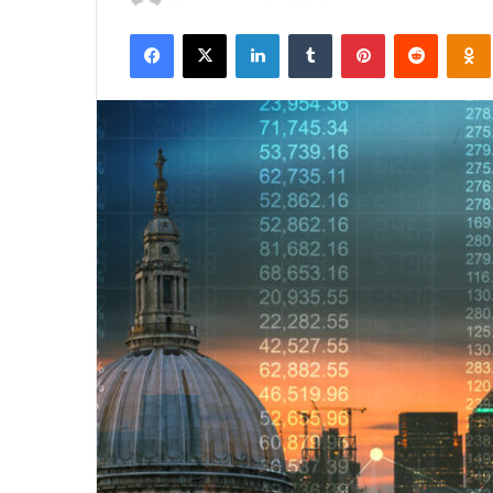
an
Facebook
X
LinkedIn
Tumblr
Pinterest
Reddit
email