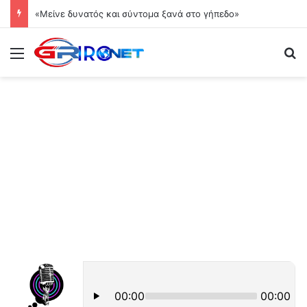
«Μείνε δυνατός και σύντομα ξανά στο γήπεδο»
Μενού
Ψ