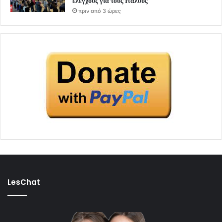
ελέγχους για τους Ιταλούς
πριν από 3 ώρες
LesChat