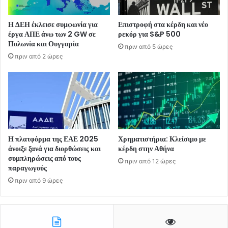
Η ΔΕΗ έκλεισε συμφωνία για
Επιστροφή στα κέρδη και νέο
έργα ΑΠΕ άνω των 2 GW σε
ρεκόρ για S&P 500
Πολωνία και Ουγγαρία
πριν από 5 ώρες
πριν από 2 ώρες
Η πλατφόρμα της ΕΑΕ 2025
Χρηματιστήρια: Κλείσιμο με
άνοιξε ξανά για διορθώσεις και
κέρδη στην Αθήνα
συμπληρώσεις από τους
πριν από 12 ώρες
παραγωγούς
πριν από 9 ώρες