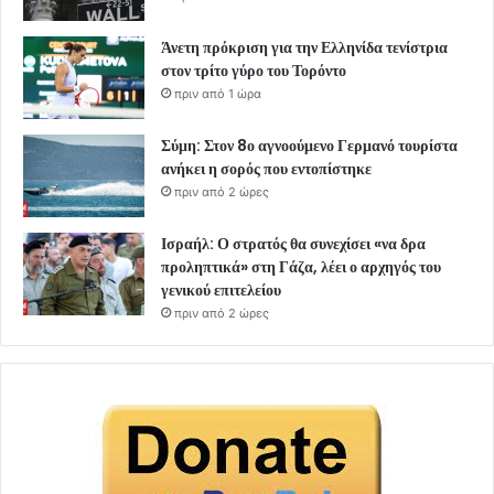
Άνετη πρόκριση για την Ελληνίδα τενίστρια
στον τρίτο γύρο του Τορόντο
πριν από 1 ώρα
Σύμη: Στον 8ο αγνοούμενο Γερμανό τουρίστα
ανήκει η σορός που εντοπίστηκε
πριν από 2 ώρες
Ισραήλ: Ο στρατός θα συνεχίσει «να δρα
προληπτικά» στη Γάζα, λέει ο αρχηγός του
γενικού επιτελείου
πριν από 2 ώρες