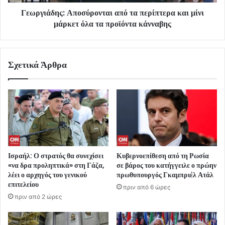
Γεωργιάδης: Αποσύρονται από τα περίπτερα και μίνι
μάρκετ όλα τα προϊόντα κάνναβης
Σχετικά Άρθρα
Ισραήλ: Ο στρατός θα συνεχίσει
Κυβερνοεπίθεση από τη Ρωσία
«να δρα προληπτικά» στη Γάζα,
σε βάρος του κατήγγειλε ο πρώην
λέει ο αρχηγός του γενικού
πρωθυπουργός Γκαμπριέλ Ατάλ
επιτελείου
πριν από 6 ώρες
πριν από 2 ώρες