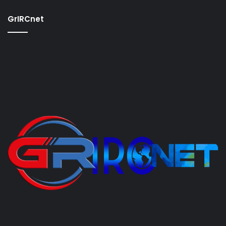
GrIRCnet