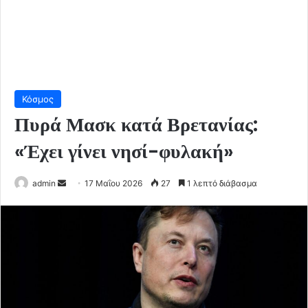
Κόσμος
Πυρά Μασκ κατά Βρετανίας:
«Έχει γίνει νησί-φυλακή»
Send
admin
17 Μαΐου 2026
27
1 λεπτό διάβασμα
an
email