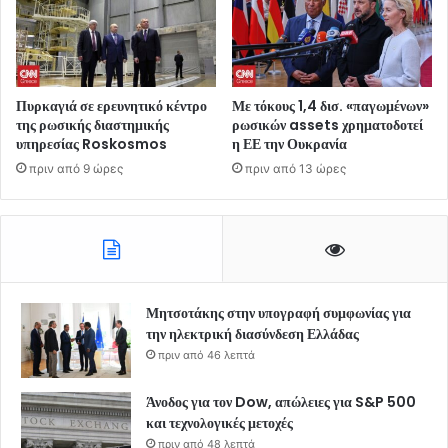
Πυρκαγιά σε ερευνητικό κέντρο
Με τόκους 1,4 δισ. «παγωμένων»
της ρωσικής διαστημικής
ρωσικών assets χρηματοδοτεί
υπηρεσίας Roskosmos
η ΕΕ την Ουκρανία
πριν από 9 ώρες
πριν από 13 ώρες
Μητσοτάκης στην υπογραφή συμφωνίας για
την ηλεκτρική διασύνδεση Ελλάδας
πριν από 46 λεπτά
Άνοδος για τον Dow, απώλειες για S&P 500
και τεχνολογικές μετοχές
πριν από 48 λεπτά