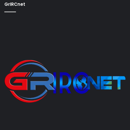
GrIRCnet