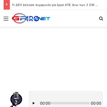
Η ΔΕΗ έκλεισε συμφωνία για έργα ΑΠΕ άνω των 2 GW σε Πολωνία και Ουγγαρία
Μενού
Ψ