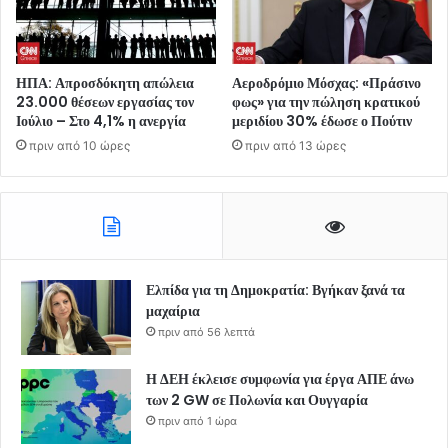
ΗΠΑ: Απροσδόκητη απώλεια
Αεροδρόμιο Μόσχας: «Πράσινο
23.000 θέσεων εργασίας τον
φως» για την πώληση κρατικού
Ιούλιο – Στο 4,1% η ανεργία
μεριδίου 30% έδωσε ο Πούτιν
πριν από 10 ώρες
πριν από 13 ώρες
Ελπίδα για τη Δημοκρατία: Βγήκαν ξανά τα
μαχαίρια
πριν από 56 λεπτά
Η ΔΕΗ έκλεισε συμφωνία για έργα ΑΠΕ άνω
των 2 GW σε Πολωνία και Ουγγαρία
πριν από 1 ώρα