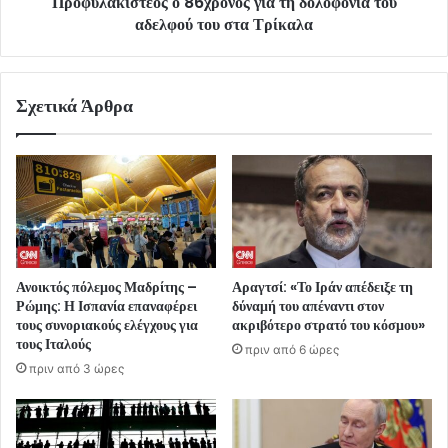
Προφυλακιστέος ο 86χρονος για τη δολοφονία του
αδελφού του στα Τρίκαλα
Σχετικά Άρθρα
Ανοικτός πόλεμος Μαδρίτης –
Αραγτσί: «Το Ιράν απέδειξε τη
Ρώμης: Η Ισπανία επαναφέρει
δύναμή του απέναντι στον
τους συνοριακούς ελέγχους για
ακριβότερο στρατό του κόσμου»
τους Ιταλούς
πριν από 6 ώρες
πριν από 3 ώρες