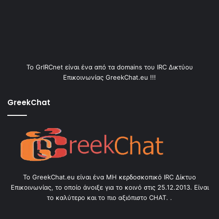
Το GrIRCnet είναι ένα από τα domains του IRC Δικτύου
Επικοινωνίας GreekChat.eu !!!
GreekChat
Το GreekChat.eu είναι ένα ΜΗ κερδοσκοπικό IRC Δίκτυο
Επικοινωνίας, το οποίο άνοιξε για το κοινό στις 25.12.2013. Είναι
το καλύτερο και το πιο αξιόπιστο CHAT. .