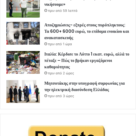
νικήσουμε»
πριν από 59 λεπτά
Αποζημιώσεις- εξπρές στους πυρόπληκτους:
Τα 600+ 6000 ευρώ, το επίδομα ενοικίου και
ανακατασκευής
πριν από 1 ώρα
Ιταλία: Κέρδισε το Λόττο 1 εκατ. ευρώ, αλλά το
πέταξε – Πώς το βρήκαν εργαζόμενοι
καθαριότητας
πριν από 2 ώρες
Μητσοτάκης στην υπογραφή συμφωνίας για
την ηλεκτρική διασύνδεση Ελλάδας
πριν από 3 ώρες