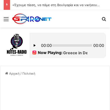
«Έχουμε πίεση, να πάμε στη Βουλγαρία και να νικήσουμε»
Μενού
Ψ
Αρχική
/
Πολιτική