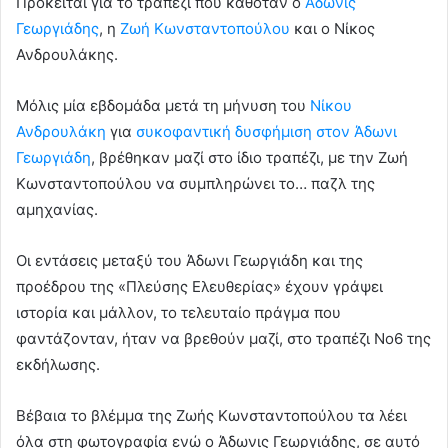
Πρόκειται για το τραπέζι που καθόταν ο
Άδωνις
Γεωργιάδης
, η
Ζωή Κωνσταντοπούλου
και ο Νίκος
Ανδρουλάκης.
Μόλις μία εβδομάδα μετά τη μήνυση του
Νίκου
Ανδρουλάκη
για
συκοφαντική δυσφήμιση στον Άδωνι
Γεωργιάδη
, βρέθηκαν μαζί στο ίδιο τραπέζι, με την Ζωή
Κωνσταντοπούλου να συμπληρώνει το… παζλ της
αμηχανίας.
Οι εντάσεις μεταξύ του Άδωνι Γεωργιάδη και της
προέδρου της «Πλεύσης Ελευθερίας» έχουν γράψει
ιστορία και μάλλον, το τελευταίο πράγμα που
φαντάζονταν, ήταν να βρεθούν μαζί, στο τραπέζι Νο6 της
εκδήλωσης.
Βέβαια το βλέμμα της Ζωής Κωνσταντοπούλου τα λέει
όλα στη φωτογραφία ενώ ο Άδωνις Γεωργιάδης, σε αυτό