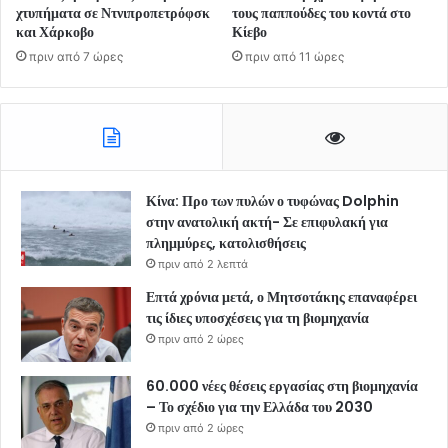
χτυπήματα σε Ντνιπροπετρόφσκ
τους παππούδες του κοντά στο
και Χάρκοβο
Κίεβο
πριν από 7 ώρες
πριν από 11 ώρες
Κίνα: Προ των πυλών ο τυφώνας Dolphin
στην ανατολική ακτή- Σε επιφυλακή για
πλημμύρες, κατολισθήσεις
πριν από 2 λεπτά
Επτά χρόνια μετά, ο Μητσοτάκης επαναφέρει
τις ίδιες υποσχέσεις για τη βιομηχανία
πριν από 2 ώρες
60.000 νέες θέσεις εργασίας στη βιομηχανία
– Το σχέδιο για την Ελλάδα του 2030
πριν από 2 ώρες