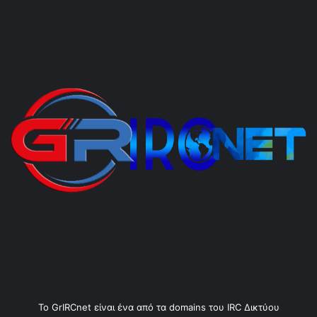
Το GrIRCnet είναι ένα από τα domains του IRC Δικτύου