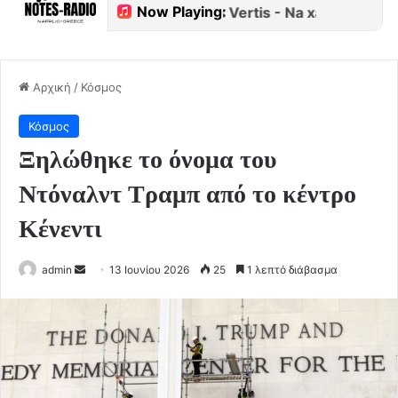
Αρχική
/
Κόσμος
Κόσμος
Ξηλώθηκε το όνομα του
Ντόναλντ Τραμπ από το κέντρο
Κένεντι
Send
admin
13 Ιουνίου 2026
25
1 λεπτό διάβασμα
an
email