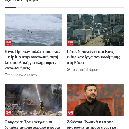
Κίνα: Προ των πυλών ο τυφώνας
Γάζα: Νετανιάχου και Κατζ
Dolphin στην ανατολική ακτή-
ενέκριναν έργα ανοικοδόμησης
Σε επιφυλακή για πλημμύρες,
στη Ράφα
κατολισθήσεις
πριν από 4 ώρες
πριν από 2 λεπτά
Ουκρανία: Τρεις νεκροί και
Ζελένσκι: Ρωσικά drones
δεκάδες τραυματίες από ρωσικά
σκότωσαν τρίχρονο αγόρι και