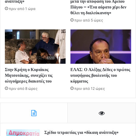
ανάπτυξη»
μετά την απόφαση του Αρείου
Πάγου – «Ένα αόρατο χέρι δεν
πριν από 1 ώρα
θέλει τη διαλεύκανση»
πριν από 5 ώρες
Στην Κρήτη ο Κυριάκος
ΕΛΑΣ: Ο Αλέξης Δέδες ο πρώτος
Μητσοτάκης, συνεχίζει τις
υποψήφιος βουλευτής του
ολιγοήμερες διακοπές του
κόμματος
πριν από 8 ώρες
πριν από 12 ώρες
Σχέδιο τετραετίας για «δίκαιη ανάπτυξη»