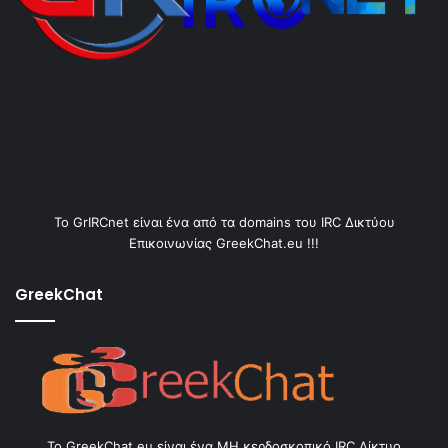
Το GrIRCnet είναι ένα από τα domains του IRC Δικτύου
Επικοινωνίας GreekChat.eu !!!
GreekChat
Το GreekChat.eu είναι ένα ΜΗ κερδοσκοπικό IRC Δίκτυο