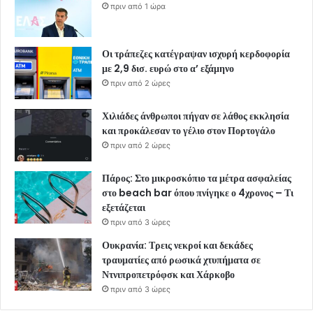
πριν από 1 ώρα
Οι τράπεζες κατέγραψαν ισχυρή κερδοφορία
με 2,9 δισ. ευρώ στο α’ εξάμηνο
πριν από 2 ώρες
Χιλιάδες άνθρωποι πήγαν σε λάθος εκκλησία
και προκάλεσαν το γέλιο στον Πορτογάλο
πριν από 2 ώρες
Πάρος: Στο μικροσκόπιο τα μέτρα ασφαλείας
στο beach bar όπου πνίγηκε ο 4χρονος – Τι
εξετάζεται
πριν από 3 ώρες
Ουκρανία: Τρεις νεκροί και δεκάδες
τραυματίες από ρωσικά χτυπήματα σε
Ντνιπροπετρόφσκ και Χάρκοβο
πριν από 3 ώρες