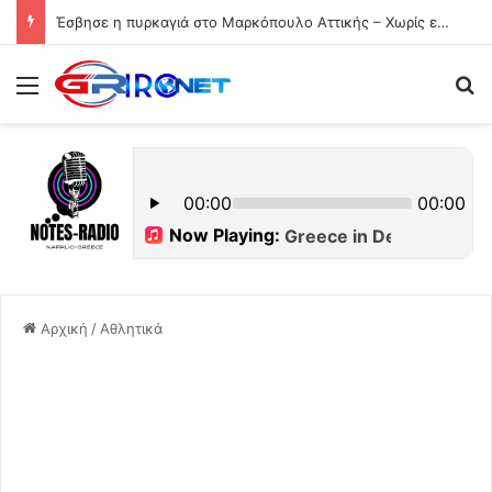
Έσβησε η πυρκαγιά στο Μαρκόπουλο Αττικής – Χωρίς ενεργό μέτωπο η φωτιά κοντά στη Θέρμη
Μενού
Ψ
Αρχική
/
Αθλητικά