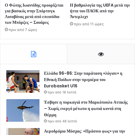
Ο Φώτης Ιωαννίδης προορίζεται
Η βαθμολογία της UEFA μετά την
για βασικός στην Σπόρτινγκ
ήττα του ΠΑΟΚ από την
Λισαβόνας μετά από επεισόδιο
Άντερλεχτ
των Μπόρζες – Σουάρες
πριν από 11 ώρες
πριν από 7 ώρες
Ελλάδα 96-86: Στην παράταση «λύγισε» η
Εθνική Παίδων στην πρεμιέρα του
Eurobasket U16
πριν από 18 λεπτά
Έσβησε η πυρκαγιά στο Μαρκόπουλο Αττικής
– Χωρίς ενεργό μέτωπο η φωτιά κοντά στη
Θέρμη
πριν από 48 λεπτά
Αεροδρόμιο Μόσχας: «Πράσινο φως» για την