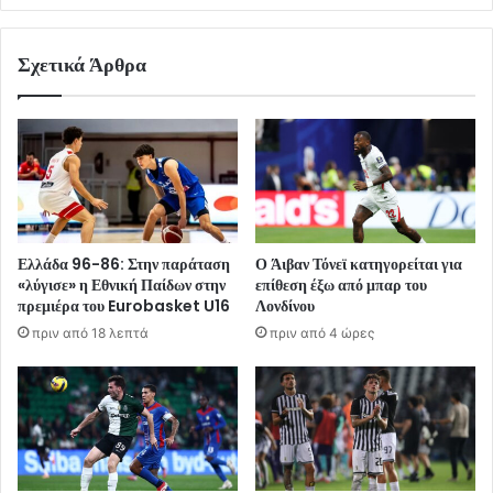
Σχετικά Άρθρα
Ελλάδα 96-86: Στην παράταση
Ο Άιβαν Τόνεϊ κατηγορείται για
«λύγισε» η Εθνική Παίδων στην
επίθεση έξω από μπαρ του
πρεμιέρα του Eurobasket U16
Λονδίνου
πριν από 18 λεπτά
πριν από 4 ώρες