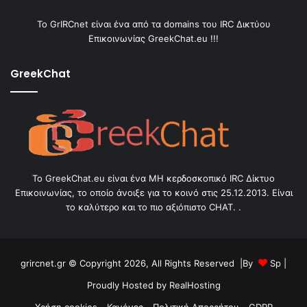
Το GrIRCnet είναι ένα από τα domains του IRC Δικτύου
Επικοινωνίας GreekChat.eu !!!
GreekChat
Το GreekChat.eu είναι ένα ΜΗ κερδοσκοπικό IRC Δίκτυο
Επικοινωνίας, το οποίο άνοιξε για το κοινό στις 25.12.2013. Είναι
το καλύτερο και το πιο αξιόπιστο CHAT. .
grircnet.gr © Copyright 2026, All Rights Reserved |By
Sp
|
Proudly Hosted by
RealHosting
Χρήση cookies
Κανόνες
Πολιτική Απορρήτου
GDPR