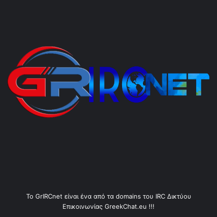
Το GrIRCnet είναι ένα από τα domains του IRC Δικτύου
Επικοινωνίας GreekChat.eu !!!