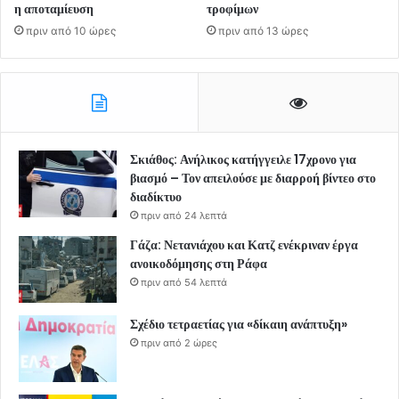
η αποταμίευση
τροφίμων
πριν από 10 ώρες
πριν από 13 ώρες
Σκιάθος: Ανήλικος κατήγγειλε 17χρονο για
βιασμό – Τον απειλούσε με διαρροή βίντεο στο
διαδίκτυο
πριν από 24 λεπτά
Γάζα: Νετανιάχου και Κατζ ενέκριναν έργα
ανοικοδόμησης στη Ράφα
πριν από 54 λεπτά
Σχέδιο τετραετίας για «δίκαιη ανάπτυξη»
πριν από 2 ώρες