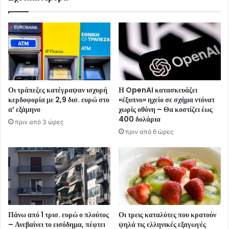
Οι τράπεζες κατέγραψαν ισχυρή
Η OpenAI κατασκευάζει
κερδοφορία με 2,9 δισ. ευρώ στο
«έξυπνο» ηχείο σε σχήμα ντόνατ
α’ εξάμηνο
χωρίς οθόνη – Θα κοστίζει έως
400 δολάρια
πριν από 3 ώρες
πριν από 6 ώρες
Πάνω από 1 τρισ. ευρώ ο πλούτος
Οι τρεις καταλύτες που κρατούν
– Ανεβαίνει το εισόδημα, πέφτει
ψηλά τις ελληνικές εξαγωγές