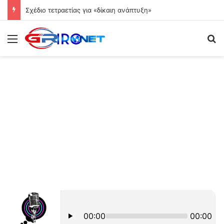
Σχέδιο τετραετίας για «δίκαιη ανάπτυξη»
Μενού
Ψ