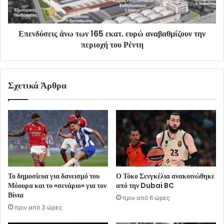
Επενδύσεις άνω των 165 εκατ. ευρώ αναβαθμίζουν την
περιοχή του Ρέντη
Σχετικά Άρθρα
Το δημοσίευα για δανεισμό του
Ο Τόκο Σενγκέλια ανακοινώθηκε
Μόουρα και το «σενάριο» για τον
από την Dubai BC
Βίνια
πριν από 6 ώρες
πριν από 3 ώρες