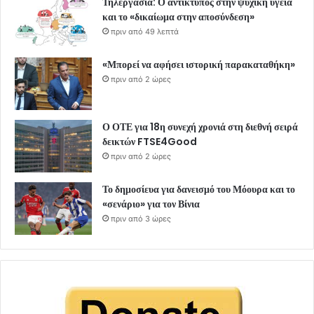
Τηλεργασία: Ο αντίκτυπος στην ψυχική υγεία
και το «δικαίωμα στην αποσύνδεση»
πριν από 49 λεπτά
«Μπορεί να αφήσει ιστορική παρακαταθήκη»
πριν από 2 ώρες
Ο ΟΤΕ για 18η συνεχή χρονιά στη διεθνή σειρά
δεικτών FTSE4Good
πριν από 2 ώρες
Το δημοσίευα για δανεισμό του Μόουρα και το
«σενάριο» για τον Βίνια
πριν από 3 ώρες