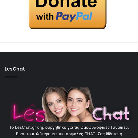
LesChat
To LesChat.gr δημιουργήθηκε για τις Ομοφυλόφιλες Γυναίκες.
Είναι το καλύτερο και πιο ασφαλές CHAT. Σας δίδεται η