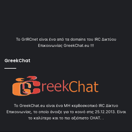
Το GrIRCnet είναι ένα από τα domains του IRC Δικτύου
Επικοινωνίας GreekChat.eu !!!
GreekChat
Το GreekChat.eu είναι ένα ΜΗ κερδοσκοπικό IRC Δίκτυο
Επικοινωνίας, το οποίο άνοιξε για το κοινό στις 25.12.2013. Είναι
το καλύτερο και το πιο αξιόπιστο CHAT. .