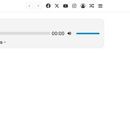
Facebook
X
YouTube
Instagram
Log In
Τυχαίο άρθρο
Sidebar
ή»