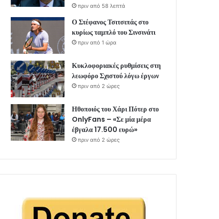
πριν από 58 λεπτά
Ο Στέφανος Τσιτσιπάς στο
κυρίως ταμπλό του Σινσινάτι
πριν από 1 ώρα
Κυκλοφοριακές ρυθμίσεις στη
λεωφόρο Σχιστού λόγω έργων
πριν από 2 ώρες
Ηθοποιός του Χάρι Πότερ στο
OnlyFans – «Σε μία μέρα
έβγαλα 17.500 ευρώ»
πριν από 2 ώρες