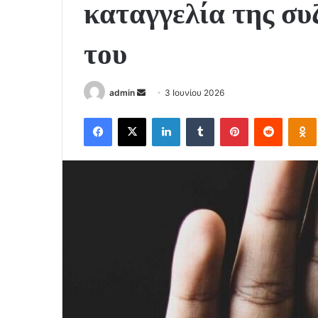
καταγγελία της συ
του
Send
admin
3 Ιουνίου 2026
an
Facebook
X
LinkedIn
Tumblr
Pinterest
Reddit
email