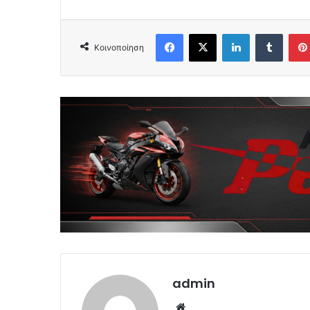
Facebook
X
LinkedIn
Tumbl
Κοινοποίηση
admin
Website