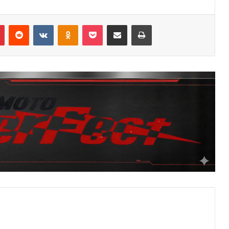
r
Pinterest
Reddit
VKontakte
Odnoklassniki
Pocket
Κοινοποίηση μέσω email
Εκτύπωση