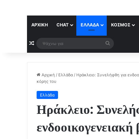
ΑΡΧΙΚΉ
CHAT
ΕΛΛΆΔΑ
ΚΌΣΜΟΣ
Τυχαίο άρθρο
Ψάχνω
για
Αρχική
/
Ελλάδα
/
Ηράκλειο: Συνελήφθη για ενδοο
κόρης του
Ελλάδα
Ηράκλειο: Συνελή
ενδοοικογενειακή 