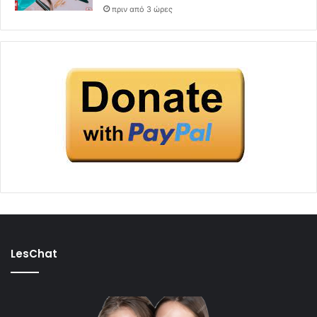
πριν από 3 ώρες
LesChat