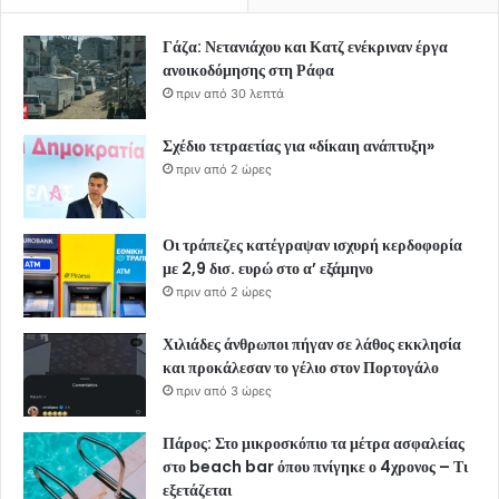
Γάζα: Νετανιάχου και Κατζ ενέκριναν έργα
ανοικοδόμησης στη Ράφα
πριν από 30 λεπτά
Σχέδιο τετραετίας για «δίκαιη ανάπτυξη»
πριν από 2 ώρες
Οι τράπεζες κατέγραψαν ισχυρή κερδοφορία
με 2,9 δισ. ευρώ στο α’ εξάμηνο
πριν από 2 ώρες
Χιλιάδες άνθρωποι πήγαν σε λάθος εκκλησία
και προκάλεσαν το γέλιο στον Πορτογάλο
πριν από 3 ώρες
Πάρος: Στο μικροσκόπιο τα μέτρα ασφαλείας
στο beach bar όπου πνίγηκε ο 4χρονος – Τι
εξετάζεται