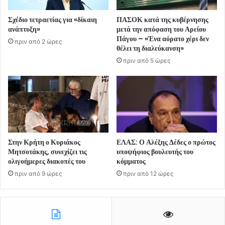
Σχέδιο τετραετίας για «δίκαιη
ΠΑΣΟΚ κατά της κυβέρνησης
ανάπτυξη»
μετά την απόφαση του Αρείου
Πάγου – «Ένα αόρατο χέρι δεν
πριν από 2 ώρες
θέλει τη διαλεύκανση»
πριν από 5 ώρες
Στην Κρήτη ο Κυριάκος
ΕΛΑΣ: Ο Αλέξης Δέδες ο πρώτος
Μητσοτάκης, συνεχίζει τις
υποψήφιος βουλευτής του
ολιγοήμερες διακοπές του
κόμματος
πριν από 9 ώρες
πριν από 12 ώρες