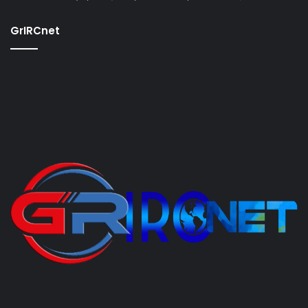
GrIRCnet