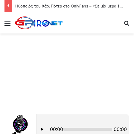
Ηθοποιός του Χάρι Πότερ στο OnlyFans – «Σε μία μέρα έβγαλα 17.500 ευρώ»
Μενού
Ψ