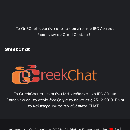
Το GrIRCnet είναι ένα από τα domains του IRC Δικτύου
Επικοινωνίας GreekChat.eu !!!
GreekChat
Το GreekChat.eu είναι ένα ΜΗ κερδοσκοπικό IRC Δίκτυο
Επικοινωνίας, το οποίο άνοιξε για το κοινό στις 25.12.2013. Είναι
το καλύτερο και το πιο αξιόπιστο CHAT. .
grircnet.gr © Copyright 2026, All Rights Reserved |By
Sp
|